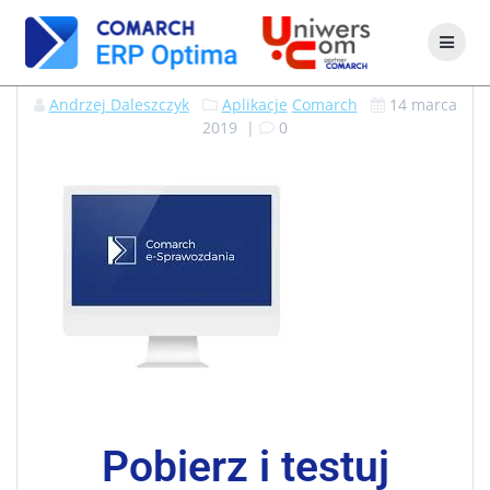
Andrzej Daleszczyk
Aplikacje
Comarch
14 marca
2019
|
0
Pobierz i testuj